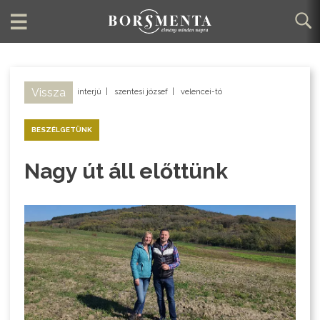
Vissza
interjú
|
szentesi józsef
|
velencei-tó
BESZÉLGETÜNK
Nagy út áll előttünk