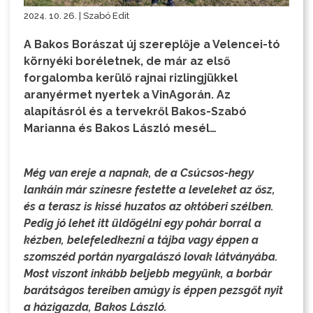
2024. 10. 26. | Szabó Edit
A Bakos Borászat új szereplője a Velencei-tó
környéki boréletnek, de már az első
forgalomba kerülő rajnai rizlingjükkel
aranyérmet nyertek a VinAgorán. Az
alapításról és a tervekről Bakos-Szabó
Marianna és Bakos László mesél…
Még van ereje a napnak, de a Csúcsos-hegy
lankáin már színesre festette a leveleket az ősz,
és a terasz is kissé huzatos az októberi szélben.
Pedig jó lehet itt üldögélni egy pohár borral a
kézben, belefeledkezni a tájba vagy éppen a
szomszéd portán nyargalászó lovak látványába.
Most viszont inkább beljebb megyünk, a borbár
barátságos tereiben amúgy is éppen pezsgőt nyit
a házigazda, Bakos László.