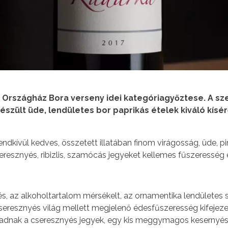
z Országház Bora verseny idei kategóriagyőztese. A sz
szült üde, lendületes bor paprikás ételek kiváló kísé
endkívül kedves, összetett illatában finom virágosság, üde, p
resznyés, ribizlis, szamócás jegyeket kellemes fűszeresség 
pés, az alkoholtartalom mérsékelt, az ornamentika lendületes 
resznyés világ mellett megjelenő édesfűszeresség kifejezette
adnak a cseresznyés jegyek, egy kis meggymagos kesernyé