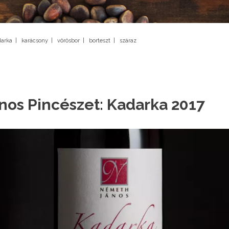
darka
|
karácsony
|
vörösbor
|
borteszt
|
száraz
os Pincészet: Kadarka 2017