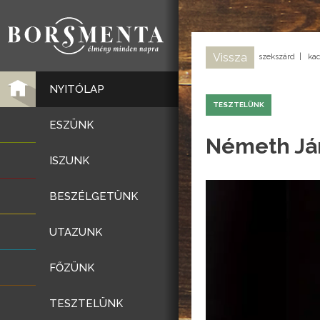
Vissza
szekszárd
|
ka
NYITÓLAP
TESZTELÜNK
ESZÜNK
Németh Ján
ISZUNK
BESZÉLGETÜNK
UTAZUNK
FŐZÜNK
TESZTELÜNK