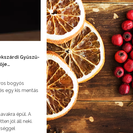
ekszárdi Gyűszű-
rője…
iros bogyós
és egy kis mentás
savakra épül. A
n jól áll neki.
sséggel