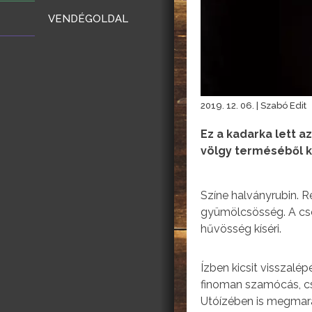
VENDÉGOLDAL
2019. 12. 06. | Szabó Edit
Ez a kadarka lett a
völgy terméséből ké
Színe halványrubin. R
gyümölcsösség. A cse
hűvösség kíséri.
Ízben kicsit visszalé
finoman szamócás, cse
Utóízében is megmar