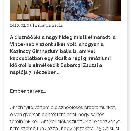
2026. 02. 03. | Babarczi Zsuzsi
A disznóölés a nagy hideg miatt elmaradt, a
Vince-nap viszont siker volt, ahogyan a
Kazinczy Gimnázium bálja is, amivel
kapcsolatban egy kicsit a régi gimnáziumi
időkről is elmélkedik Babarczi Zsuzsi a
naplója 7. részében…
Ember tervez…
Amennyire vártam a disznóöléses programunkat,
olyan gyorsan döntöttem arról, hogy sajnos
törölnünk kell. Amikor előkészítettük a rendezvényt,
nem számoltunk azzal, hogy éjszakára -15 Celsiust