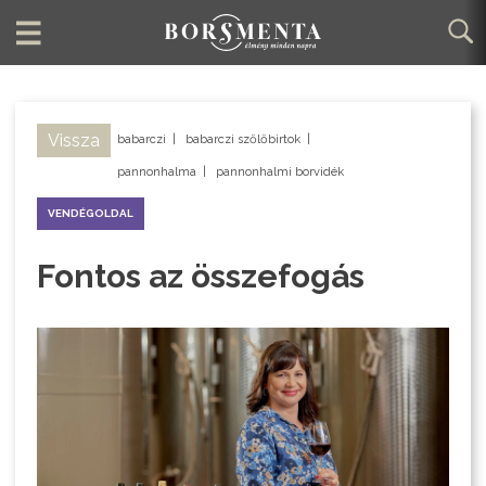
Vissza
babarczi
|
babarczi szőlőbirtok
|
pannonhalma
|
pannonhalmi borvidék
VENDÉGOLDAL
Fontos az összefogás