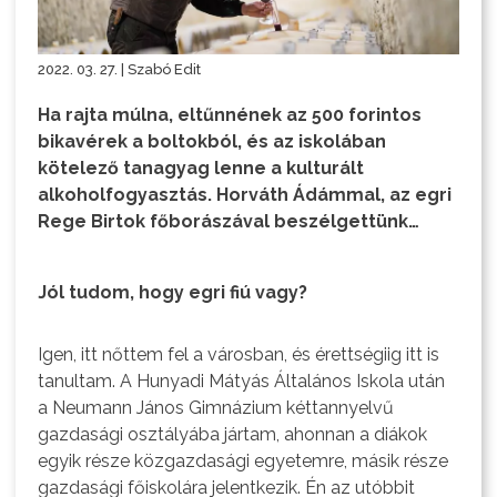
2022. 03. 27. | Szabó Edit
Ha rajta múlna, eltűnnének az 500 forintos
bikavérek a boltokból, és az iskolában
kötelező tanagyag lenne a kulturált
alkoholfogyasztás. Horváth Ádámmal, az egri
Rege Birtok főborászával beszélgettünk…
Jól tudom, hogy egri fiú vagy?
Igen, itt nőttem fel a városban, és érettségiig itt is
tanultam. A Hunyadi Mátyás Általános Iskola után
a Neumann János Gimnázium kéttannyelvű
gazdasági osztályába jártam, ahonnan a diákok
egyik része közgazdasági egyetemre, másik része
gazdasági főiskolára jelentkezik. Én az utóbbit