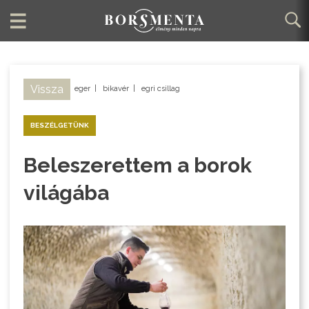
Vissza
eger
|
bikavér
|
egri csillag
BESZÉLGETÜNK
Beleszerettem a borok
világába