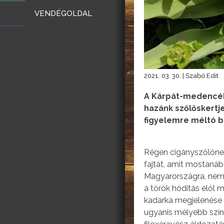
VENDÉGOLDAL
2021. 03. 30. | Szabó Edit
A Kárpát-medencébe
hazánk szőlőskertje
figyelemre méltó bo
Régen cigányszőlőne
fajtát, amit mostaná
Magyarországra, nem n
a török hódítás elől
kadarka megjelenése u
ugyanis mélyebb szín