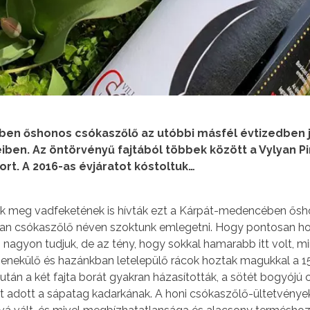
n őshonos csókaszőlő az utóbbi másfél évtizedben j
iben. Az öntörvényű fajtából többek között a Vylyan P
rt. A 2016-as évjáratot kóstoltuk…
k meg vadfeketének is hívták ezt a Kárpát-medencében ősh
ban csókaszőlő néven szoktunk emlegetni. Hogy pontosan ho
agyon tudjuk, de az tény, hogy sokkal hamarabb itt volt, mi
 menekülő és hazánkban letelepülő rácok hoztak magukkal a 1
tán a két fajta borát gyakran házasították, a sötét bogyójú
t adott a sápatag kadarkának. A honi csókaszőlő-ültetvénye