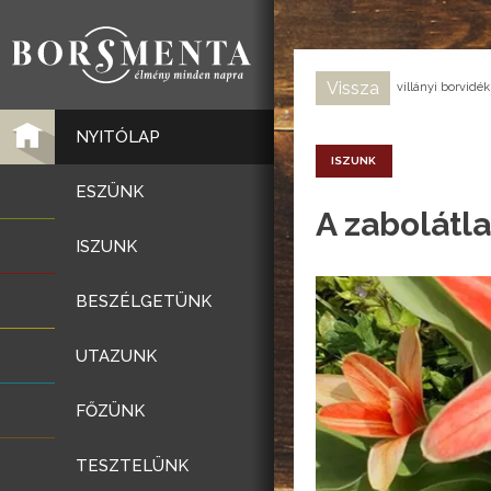
Vissza
villányi borvidék
NYITÓLAP
ISZUNK
ESZÜNK
A zabolátl
ISZUNK
BESZÉLGETÜNK
UTAZUNK
FŐZÜNK
TESZTELÜNK