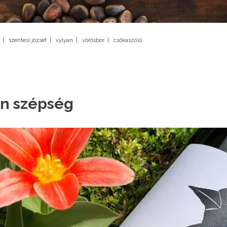
|
szentesi józsef
|
vylyan
|
vörösbor
|
csókaszőlő
an szépség