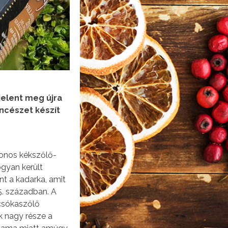
elent meg újra
incészet készít
onos kékszőlő-
gyan került
nt a kadarka, amit
5. században. A
 csókaszőlő
k nagy része a