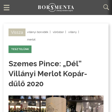
Vissza
villányi borvidék
|
vörösbor
|
villány
|
merlot
TESZTELÜNK
Szemes Pince: „Dél”
Villányi Merlot Kopár-
dűlő 2020