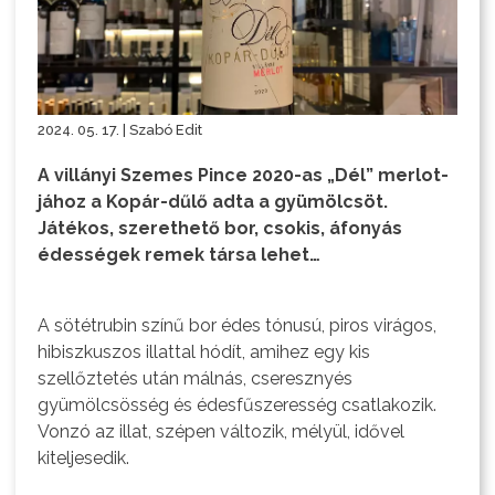
2024. 05. 17. | Szabó Edit
A villányi Szemes Pince 2020-as „Dél” merlot-
jához a Kopár-dűlő adta a gyümölcsöt.
Játékos, szerethető bor, csokis, áfonyás
édességek remek társa lehet…
A sötétrubin színű bor édes tónusú, piros virágos,
hibiszkuszos illattal hódít, amihez egy kis
szellőztetés után málnás, cseresznyés
gyümölcsösség és édesfűszeresség csatlakozik.
Vonzó az illat, szépen változik, mélyül, idővel
kiteljesedik.