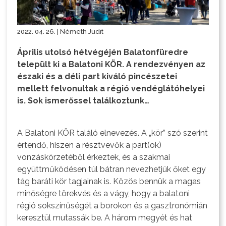
2022. 04. 26. | Németh Judit
Április utolsó hétvégéjén Balatonfüredre
települt ki a Balatoni KÖR. A rendezvényen az
északi és a déli part kiváló pincészetei
mellett felvonultak a régió vendéglátóhelyei
is. Sok ismerőssel találkoztunk…
A Balatoni KÖR találó elnevezés. A „kör” szó szerint
értendő, hiszen a résztvevők a part(ok)
vonzáskörzetéből érkeztek, és a szakmai
együttműködésen túl bátran nevezhetjük őket egy
tág baráti kör tagjainak is. Közös bennük a magas
minőségre törekvés és a vágy, hogy a balatoni
régió sokszínűségét a borokon és a gasztronómián
keresztül mutassák be. A három megyét és hat