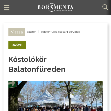
Vissza
balaton
|
balatonfüred csopaki borvidék
ESZÜNK
Kóstolókör
Balatonfüreden