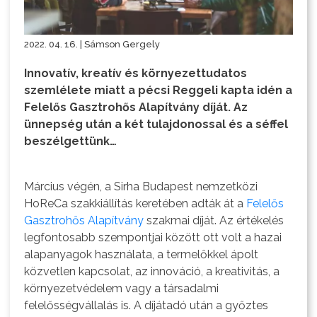
2022. 04. 16. | Sámson Gergely
Innovatív, kreatív és környezettudatos
szemlélete miatt a pécsi Reggeli kapta idén a
Felelős Gasztrohős Alapítvány díját. Az
ünnepség után a két tulajdonossal és a séffel
beszélgettünk…
Március végén, a Sirha Budapest nemzetközi
HoReCa szakkiállítás keretében adták át a
Felelős
Gasztrohős Alapítvány
szakmai díját. Az értékelés
legfontosabb szempontjai között ott volt a hazai
alapanyagok használata, a termelőkkel ápolt
közvetlen kapcsolat, az innováció, a kreativitás, a
környezetvédelem vagy a társadalmi
felelősségvállalás is. A díjátadó után a győztes