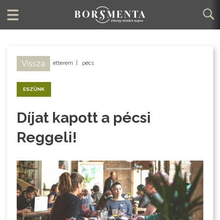
Vissza
étterem
|
pécs
ESZÜNK
Díjat kapott a pécsi
Reggeli!