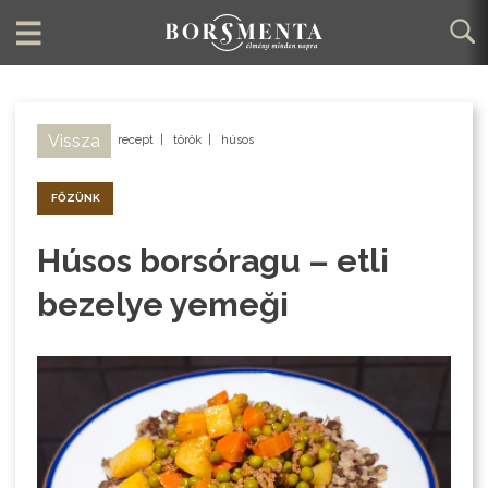
Vissza
recept
|
török
|
húsos
FŐZÜNK
Húsos borsóragu – etli
bezelye yemeği