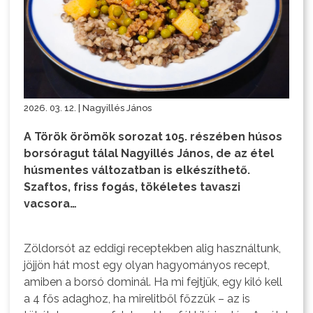
2026. 03. 12. | Nagyillés János
A Török örömök sorozat 105. részében húsos
borsóragut tálal Nagyillés János, de az étel
húsmentes változatban is elkészíthető.
Szaftos, friss fogás, tökéletes tavaszi
vacsora…
Zöldorsót az eddigi receptekben alig használtunk,
jöjjön hát most egy olyan hagyományos recept,
amiben a borsó dominál. Ha mi fejtjük, egy kiló kell
a 4 fős adaghoz, ha mirelitből főzzük – az is