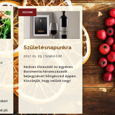
ISZUNK
Születésnapunkra
2017. 01. 29. | Szabó Edit
na
Kedves Olvasónk! Az egyéves
Borsmenta háromszázadik
bejegyzését böngészed éppen.
Köszönjük, hogy velünk vagy!
 őket
 jól.