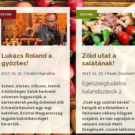
ISZUNK
ESZÜNK
Lukács Roland a
Zöld utat a
győztes!
salátának!
2017. 01. 31. | Szabó Hajnalka
2017. 01. 30. | Raab Zsuzsan
Egészségtudatos
Színes, ízletes, stílusos, trendi.
kalandozások 2.
A különleges italok kedvelői
szívesen fogyasztják, a
bártenderek pedig örömmel élik
„Csak egy salátát kérek!” –
ki kreativitásukat egy-egy
hangzik el a filmekben a
koktélon. Ezúttal Magyarország
feltűnően vékony hölgyek
legjobb koktélkészítőjét
szájából, és már sajnáljuk is
kerestük...
sanyarú sorsuk miatt.
Szegények, sosem lakhatnak