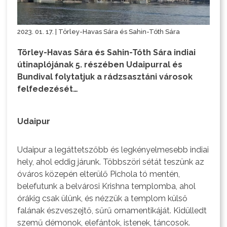
2023. 01. 17. | Törley-Havas Sára és Sahin-Tóth Sára
Törley-Havas Sára és Sahin-Tóth Sára indiai
útinaplójának 5. részében Udaipurral és
Bundival folytatjuk a rádzsasztáni városok
felfedezését…
Udaipur
Udaipur a legáttetszőbb és legkényelmesebb indiai
hely, ahol eddig járunk. Többszöri sétát teszünk az
óváros közepén elterülő Pichola tó mentén,
belefutunk a belvárosi Krishna templomba, ahol
órákig csak ülünk, és nézzük a templom külső
falának észveszejtő, sűrű ornamentikáját. Kidülledt
szemű démonok, elefántok, istenek, táncosok.