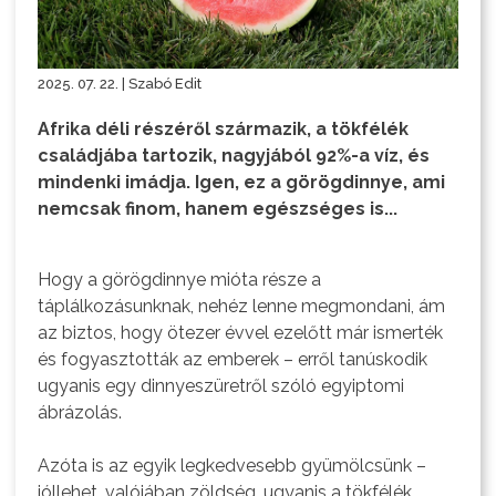
2025. 07. 22. | Szabó Edit
Afrika déli részéről származik, a tökfélék
családjába tartozik, nagyjából 92%-a víz, és
mindenki imádja. Igen, ez a görögdinnye, ami
nemcsak finom, hanem egészséges is...
Hogy a görögdinnye mióta része a
táplálkozásunknak, nehéz lenne megmondani, ám
az biztos, hogy ötezer évvel ezelőtt már ismerték
és fogyasztották az emberek – erről tanúskodik
ugyanis egy dinnyeszüretről szóló egyiptomi
ábrázolás.
Azóta is az egyik legkedvesebb gyümölcsünk –
jóllehet, valójában zöldség, ugyanis a tökfélék