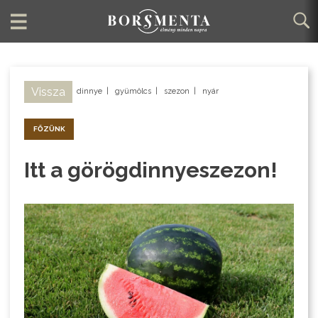
Vissza
dinnye
|
gyümölcs
|
szezon
|
nyár
FŐZÜNK
Itt a görögdinnyeszezon!