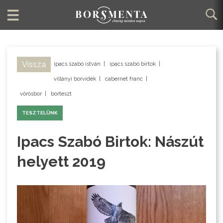
Vissza
ipacs szabó istván
|
ipacs szabó birtok
|
villányi borvidék
|
cabernet franc
|
vörösbor
|
borteszt
TESZTELÜNK
Ipacs Szabó Birtok: Nászút
helyett 2019