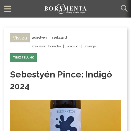
Vissza
sebestyén
|
szekszárd
|
szekszárdi borvidék
|
vörösbor
|
zweigelt
TESZTELÜNK
Sebestyén Pince: Indigó
2024