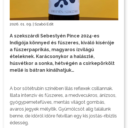
2026. 01. 09. | Szabó Edit
A szekszárdi Sebestyén Pince 2024-es
Indigója könnyed és fűszeres, kiváló kísérője
a fűszerpaprikás, magyaros ízvilágú
ételeknek. Karácsonykor a halászlé,
húsvétkor a sonka, hétvégén a csirkepörkölt
mellé is bátran kínálhatjuk…
A bor sötétrubin színében lilás reflexek csillannak.
Illata intenzív és fűszeres, a medvecukros, ánizsos,
gyógypemetefüves, mentás világot gombás,
avaros jegyek mélyítik. Gyümölcsöt alig találunk
benne, de időről időre felvillan egy kis jostás-ribizlis
édesség.