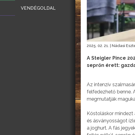
VENDÉGOLDAL
2025. 02. 21. | Nádasi Eszt
A Steigler Pince 2
seprőn érett: gazd
Az intenzív szalmasár
felfedezhető benne. A
megmutatják magukat.
Kóstoláskor mindezt a
és ásványosságot ízle
a joghurt. A fás jegye