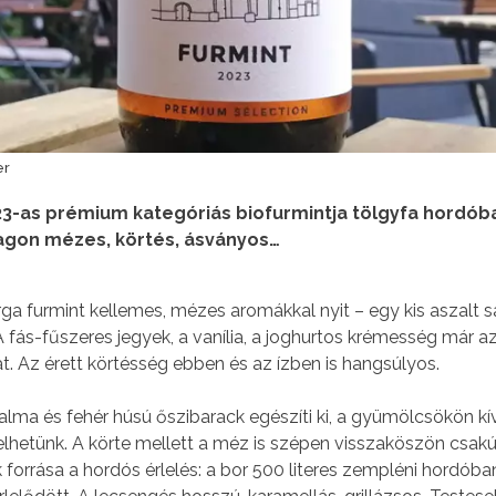
er
023-as prémium kategóriás biofurmintja tölgyfa hordób
agon mézes, körtés, ásványos…
ga furmint kellemes, mézes aromákkal nyit – egy kis aszalt s
 fás-fűszeres jegyek, a vanília, a joghurtos krémesség már az
 Az érett körtésség ebben és az ízben is hangsúlyos.
lma és fehér húsú őszibarack egészíti ki, a gyümölcsökön kív
lhetünk. A körte mellett a méz is szépen visszaköszön csakú
k forrása a hordós érlelés: a bor 500 literes zempléni hordóba