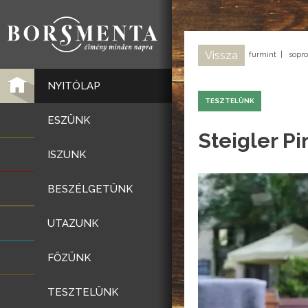
Vissza
furmint
|
sopro
NYITÓLAP
TESZTELÜNK
ESZÜNK
Steigler P
ISZUNK
BESZÉLGETÜNK
UTAZUNK
FŐZÜNK
TESZTELÜNK