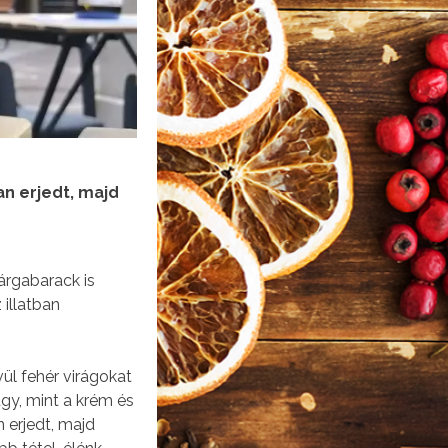
an erjedt, majd
árgabarack is
 illatban
ül fehér virágokat
gy, mint a krém és
n erjedt, majd