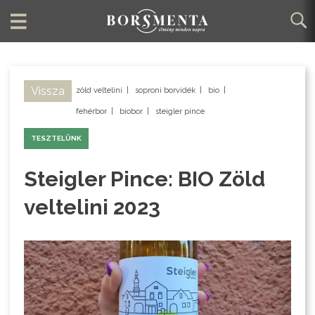
Vissza
zöld veltelini
|
soproni borvidék
|
bio
|
fehérbor
|
biobor
|
steigler pince
TESZTELÜNK
Steigler Pince: BIO Zöld
veltelini 2023