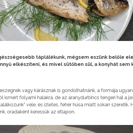
egészségesebb táplálékunk, mégsem eszünk belőle ele
nyű elkészíteni, és mivel sütőben sül, a konyhát sem k
 keszegnek vagy kárásznak is gondolhatnánk, a formája ugya
l ismert folyami halakra, de az aranydurbincs tengeri hal a j
lálkozunk” vele, és ízletes, fehér húsa miatt sokan szeretik. 
nk, oradaként keressük az étlapon.