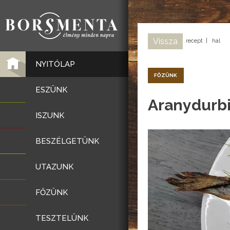
Vissza
recept
|
hal
NYITÓLAP
FŐZÜNK
ESZÜNK
Aranydurb
ISZUNK
BESZÉLGETÜNK
UTAZUNK
FŐZÜNK
TESZTELÜNK