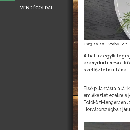
VENDÉGOLDAL
2023. 10. 10. | Szabó Edit
A hal az egyik leg
aranydurbincsot kön
szellőztetni utána…
Első pillantásra akár
emlékeztet ezekre a jó
Földközi-tengerben „ta
Horvátországban járu