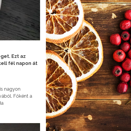
get. Ezt az
ell fél napon át
nis nagyon
avából. Főként a
Ha