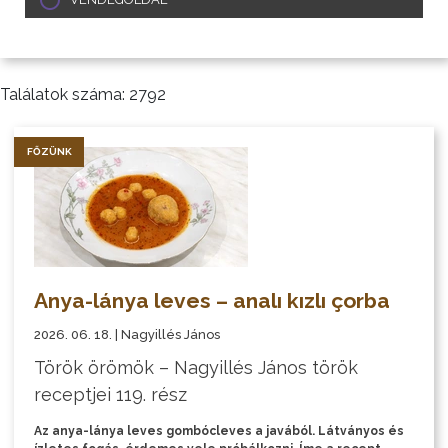
Találatok száma: 2792
FŐZÜNK
Anya-lánya leves – analı kızlı çorba
2026. 06. 18. | Nagyillés János
Török örömök – Nagyillés János török
receptjei 119. rész
Az anya-lánya leves gombócleves a javából. Látványos és