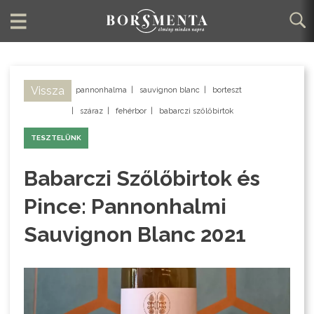
Vissza
pannonhalma
|
sauvignon blanc
|
borteszt
|
száraz
|
fehérbor
|
babarczi szőlőbirtok
TESZTELÜNK
Babarczi Szőlőbirtok és
Pince: Pannonhalmi
Sauvignon Blanc 2021