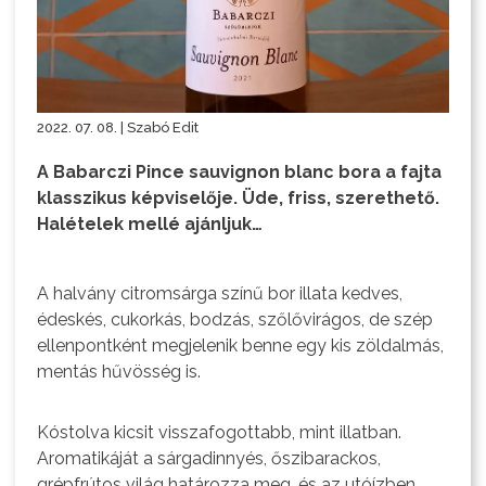
2022. 07. 08. | Szabó Edit
A Babarczi Pince sauvignon blanc bora a fajta
klasszikus képviselője. Üde, friss, szerethető.
Halételek mellé ajánljuk…
A halvány citromsárga színű bor illata kedves,
édeskés, cukorkás, bodzás, szőlővirágos, de szép
ellenpontként megjelenik benne egy kis zöldalmás,
mentás hűvösség is.
Kóstolva kicsit visszafogottabb, mint illatban.
Aromatikáját a sárgadinnyés, őszibarackos,
grépfrútos világ határozza meg, és az utóízben