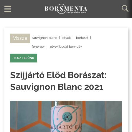
Vissza
sauvignon blanc
|
etyek
|
borteszt
|
fehérbor
|
etyek budai borvidék
TESZTELÜNK
Szijjártó Előd Borászat:
Sauvignon Blanc 2021