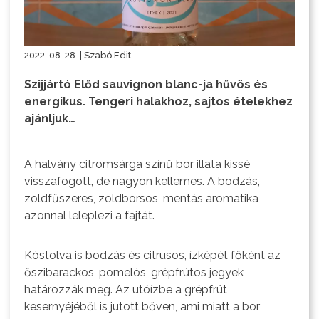
2022. 08. 28. | Szabó Edit
Szijjártó Előd sauvignon blanc-ja hűvös és
energikus. Tengeri halakhoz, sajtos ételekhez
ajánljuk…
A halvány citromsárga színű bor illata kissé
visszafogott, de nagyon kellemes. A bodzás,
zöldfűszeres, zöldborsos, mentás aromatika
azonnal leleplezi a fajtát.
Kóstolva is bodzás és citrusos, ízképét főként az
őszibarackos, pomelós, grépfrútos jegyek
határozzák meg. Az utóízbe a grépfrút
kesernyéjéből is jutott bőven, ami miatt a bor