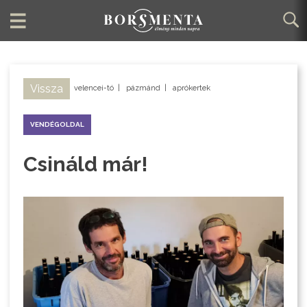
Vissza
velencei-tó
|
pázmánd
|
aprókertek
VENDÉGOLDAL
Csináld már!