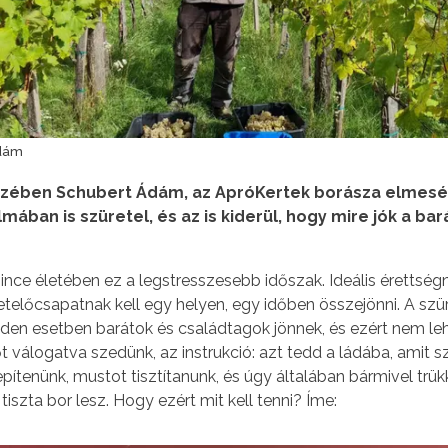
Ádám
szében Schubert Ádám, az ApróKertek borásza elmesél
ban is szüretel, és az is kiderül, hogy mire jók a bar
ince életében ez a legstresszesebb időszak. Ideális érettség
retelőcsapatnak kell egy helyen, egy időben összejönni. A szü
nden esetben barátok és családtagok jönnek, és ezért nem le
t válogatva szedünk, az instrukció: azt tedd a ládába, amit s
lepítenünk, mustot tisztítanunk, és úgy általában bármivel trü
iszta bor lesz. Hogy ezért mit kell tenni? Íme: