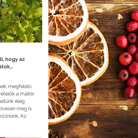
i, hogy az
átok…
nek, megfelelő
retelők a mátrix
hetünk elég
zívesen meg is
kköznünk. Az