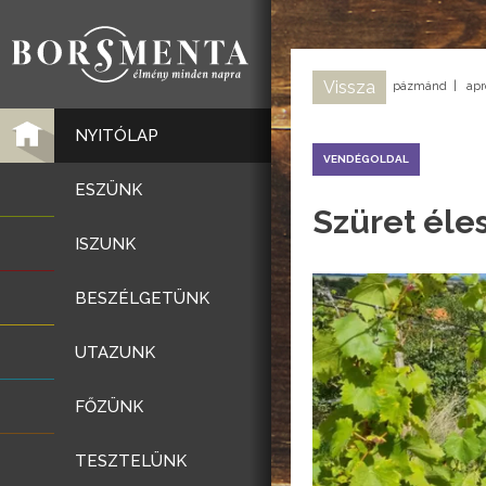
Vissza
pázmánd
|
apr
NYITÓLAP
VENDÉGOLDAL
ESZÜNK
Szüret éle
ISZUNK
BESZÉLGETÜNK
UTAZUNK
FŐZÜNK
TESZTELÜNK