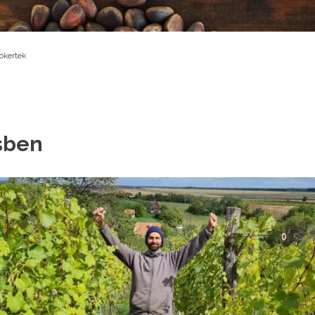
ókertek
sben