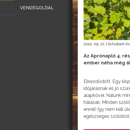
VENDÉGOLDAL
2022. 09. 27. | Schubert 
Az Aprónapló 4. ré
ember néha még álmá
Elkezdődött. Egy kisp
időjárásnak és jó szü
alapkövei. Nálunk mi
hálásak. Minden szőlő
ennél! Így nem kell ü
egészséges szőlőből t