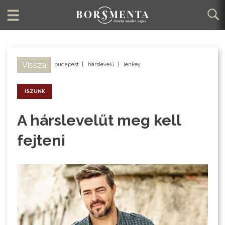
Vissza
budapest
|
hárslevelű
|
lenkey
ISZUNK
A hárslevelűt meg kell
fejteni