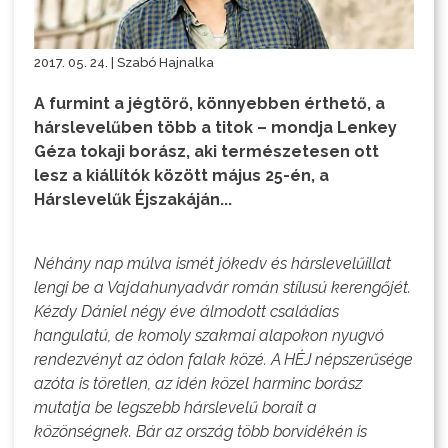
2017. 05. 24. | Szabó Hajnalka
A furmint a jégtörő, könnyebben érthető, a
hárslevelűben több a titok – mondja Lenkey
Géza tokaji borász, aki természetesen ott
lesz a kiállítók között május 25-én, a
Hárslevelűk Éjszakáján...
Néhány nap múlva ismét jókedv és hárslevelűillat
lengi be a Vajdahunyadvár román stílusú kerengőjét.
Kézdy Dániel négy éve álmodott családias
hangulatú, de komoly szakmai alapokon nyugvó
rendezvényt az ódon falak közé. A
HÉJ
népszerűsége
azóta is töretlen, az idén közel harminc borász
mutatja be legszebb hárslevelű borait a
közönségnek. Bár az ország több borvidékén is